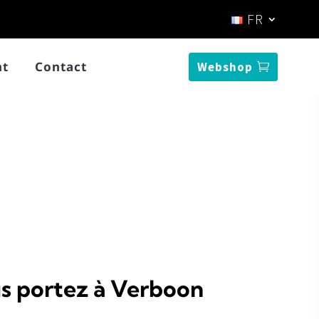
FR
nt
Contact
Webshop
us portez à Verboon