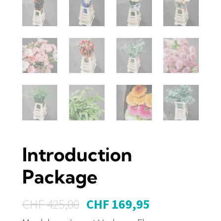
Introduction
Package
Oorspronkelijke
Huidige
CHF
425,00
CHF
169,95