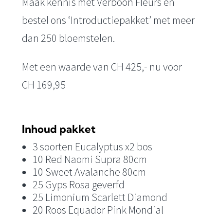
prijs
prijs
Maak kennis met Verboon Fleurs en
was:
is:
bestel ons ‘Introductiepakket’ met meer
CHF 425,00.
CHF 169,95.
dan 250 bloemstelen.
Met een waarde van CH 425,- nu voor
CH 169,95
Inhoud pakket
3 soorten Eucalyptus x2 bos
10 Red Naomi Supra 80cm
10 Sweet Avalanche 80cm
25 Gyps Rosa geverfd
25 Limonium Scarlett Diamond
20 Roos Equador Pink Mondial